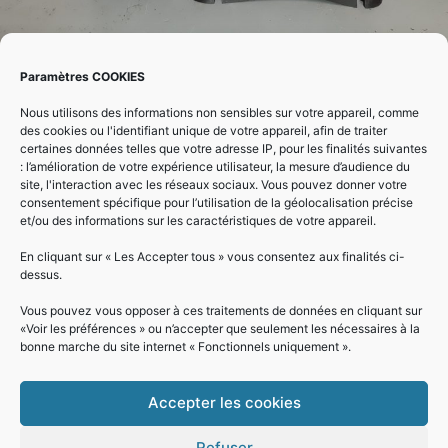
Paramètres COOKIES
Exemple travaux : Remplacement d’une pompe de
Nous utilisons des informations non sensibles sur votre appareil, comme
piscine pour un particulier
des cookies ou l'identifiant unique de votre appareil, afin de traiter
certaines données telles que votre adresse IP, pour les finalités suivantes
: l’amélioration de votre expérience utilisateur, la mesure d’audience du
PRÉCÉDENT
SUIVANT
site, l'interaction avec les réseaux sociaux. Vous pouvez donner votre
consentement spécifique pour l’utilisation de la géolocalisation précise
Poste de relevage eaux usées
Gros chantier hydroelectrique pour Apemi
et/ou des informations sur les caractéristiques de votre appareil.
En cliquant sur « Les Accepter tous » vous consentez aux finalités ci-
dessus.
Vous pouvez vous opposer à ces traitements de données en cliquant sur
«Voir les préférences » ou n’accepter que seulement les nécessaires à la
bonne marche du site internet « Fonctionnels uniquement ».
Accepter les cookies
Refuser